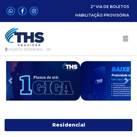
2ª VIA DE BOLETOS
HABILITAÇÃO PROVISÓRIA
PORTO FERREIRA - SP
Anterior
Pró
Residencial