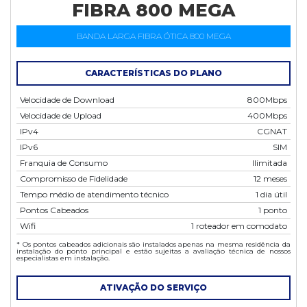
FIBRA 800 MEGA
BANDA LARGA FIBRA ÓTICA 800 MEGA
CARACTERÍSTICAS DO PLANO
Velocidade de Download
800Mbps
Velocidade de Upload
400Mbps
IPv4
CGNAT
IPv6
SIM
Franquia de Consumo
Ilimitada
Compromisso de Fidelidade
12 meses
Tempo médio de atendimento técnico
1 dia útil
Pontos Cabeados
1 ponto
Wifi
1 roteador em comodato
* Os pontos cabeados adicionais são instalados apenas na mesma residência da
instalação do ponto principal e estão sujeitas a avaliação técnica de nossos
especialistas em instalação.
ATIVAÇÃO DO SERVIÇO